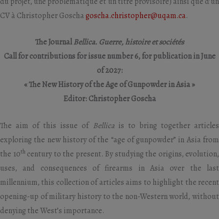
du projet, une problématique et un titre provisoire) ainsi que d’un
CV à Christopher Goscha
goscha.christopher@uqam.ca
.
The Journal
Bellica. Guerre, histoire et sociétés
Call for contributions for issue number 6, for publication in June
of 2027:
« The New History of the Age of Gunpowder in Asia »
Editor: Christopher Goscha
The aim of this issue of
Bellica
is to bring together article
exploring the new history of the “age of gunpowder” in Asia from
th
the 10
century to the present. By studying the origins, evolution,
uses, and consequences of firearms in Asia over the last
millennium, this collection of articles aims to highlight the recent
opening-up of military history to the non-Western world, without
denying the West’s importance.