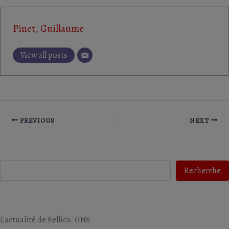
Pinet, Guillaume
View all posts
PREVIOUS
NEXT
Recherche
Recherche
L'actualité de Bellica. GHS