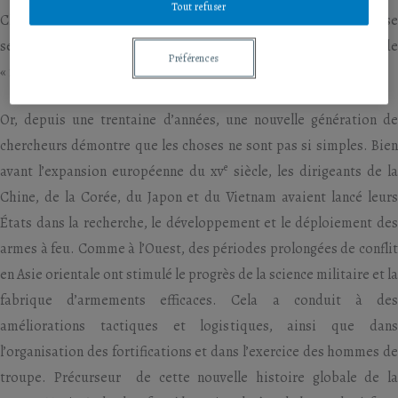
Tout refuser
Chinois avaient peut-être inventé la poudre noire, mais ils se
seraient peu servis des armes à feu ; il n’y aurait donc pas eu de
Préférences
« révolution militaire » en Asie.
Or, depuis une trentaine d’années, une nouvelle génération de
chercheurs démontre que les choses ne sont pas si simples. Bien
e
avant l’expansion européenne du xv
siècle, les dirigeants de l
Chine, de la Corée, du Japon et du Vietnam avaient lancé leurs
États dans la recherche, le développement et le déploiement des
armes à feu. Comme à l’Ouest, des périodes prolongées de conflit
en Asie orientale ont stimulé le progrès de la science militaire et la
fabrique d’armements efficaces. Cela a conduit à des
améliorations tactiques et logistiques, ainsi que dans
l’organisation des fortifications et dans l’exercice des hommes de
troupe. Précurseur de cette nouvelle histoire globale de la