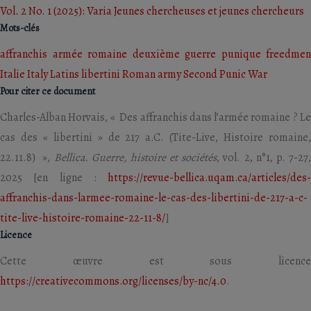
Vol. 2 No. 1 (2025): Varia Jeunes chercheuses et jeunes chercheurs
Mots-clés
affranchis
armée romaine
deuxième guerre punique
freedmen
Italie
Italy
Latins
libertini
Roman army
Second Punic War
Pour citer ce document
Charles-Alban Horvais, « Des affranchis dans l’armée romaine ? Le
cas des « libertini » de 217 a.C. (Tite-Live, Histoire romaine,
22.11.8) »,
Bellica. Guerre, histoire et sociétés
, vol. 2, n°1, p. 7-27
2025 [en ligne :
https://revue-bellica.uqam.ca/articles/des-
affranchis-dans-larmee-romaine-le-cas-des-libertini-de-217-a-c-
tite-live-histoire-romaine-22-11-8/
]
Licence
Cette œuvre est sous licence
https://creativecommons.org/licenses/by-nc/4.0
.