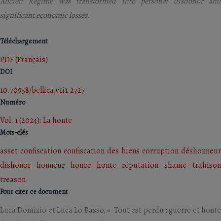
Ancien Regime was transformed into personal dishonor and
significant economic losses.
Téléchargement
PDF (Français)
DOI
10.70958/bellica.v1i1.2727
Numéro
Vol. 1 (2024): La honte
Mots-clés
asset confiscation
confiscation des biens
corruption
déshonneur
dishonor
honneur
honor
honte
réputation
shame
trahiso
treason
Pour citer ce document
Luca Domizio et Luca Lo Basso, « Tout est perdu : guerre et honte