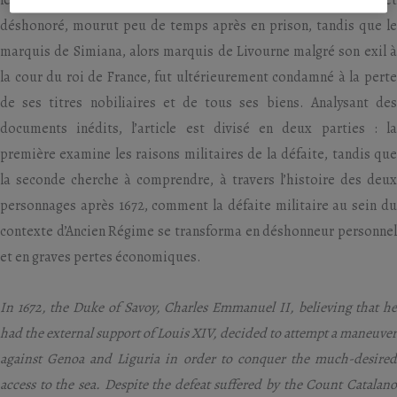
les deux commandants piémontais : le comte Alfieri, jugé et
déshonoré, mourut peu de temps après en prison, tandis que le
marquis de Simiana, alors marquis de Livourne malgré son exil à
la cour du roi de France, fut ultérieurement condamné à la perte
de ses titres nobiliaires et de tous ses biens. Analysant des
documents inédits, l’article est divisé en deux parties : la
première examine les raisons militaires de la défaite, tandis que
la seconde cherche à comprendre, à travers l’histoire des deux
personnages après 1672, comment la défaite militaire au sein du
contexte d’Ancien Régime se transforma en déshonneur personnel
et en graves pertes économiques.
In 1672, the Duke of Savoy, Charles Emmanuel II, believing that he
had the external support of Louis XIV, decided to attempt a maneuver
against Genoa and Liguria in order to conquer the much-desired
access to the sea. Despite the defeat suffered by the Count Catalano