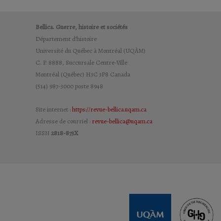
Bellica. Guerre, histoire et sociétés
Département d’histoire
Université du Québec à Montréal (UQÀM)
C. P. 8888, Succursale Centre-Ville
Montréal (Québec) H3C 3P8 Canada
(514) 987-3000 poste 8948
Site internet :
https://revue-bellica.uqam.ca
Adresse de courriel :
revue-bellica@uqam.ca
ISSN
2818-873X