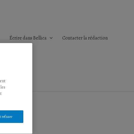
Écrire dans Bellica
Contacter la rédaction
tent
 les
t
t refuser