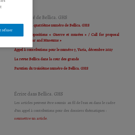
 les
t
L'actualité de Bellica. GHS
Parution du quatrième numéro de Bellica. GHS
t refuser
Appel à propositions « Guerre et musées » / Call for proposal
papers « War and Museums »
Appel à contributions pour le numéro 7, Varia, décembre 2027
La revue Bellica dans la cour des grands
Parution du troisième numéro de Bellica. GHS
Écrire dans Bellica. GHS
Les articles peuvent être soumis au fil de l'eau ou dans le cadre
d’un appel à contributions pour des dossiers thématiques :
soumettre un article
.