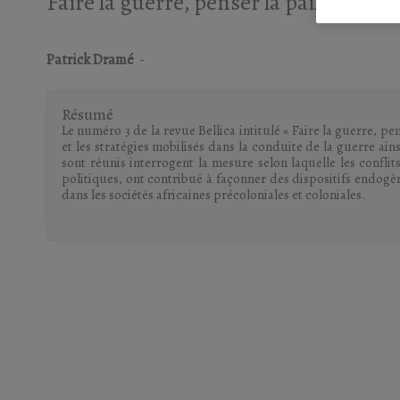
Faire la guerre, penser la paix en Afr
Patrick Dramé
-
Résumé
Le numéro 3 de la revue Bellica intitulé « Faire la guerre, pens
et les stratégies mobilisés dans la conduite de la guerre ain
sont réunis interrogent la mesure selon laquelle les confl
politiques, ont contribué à façonner des dispositifs endogè
dans les sociétés africaines précoloniales et coloniales.