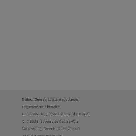
Bellica. Guerre, histoire et sociétés
Département d’histoire
Université du Québec à Montréal (UQÀM)
C. P. 8888, Succursale Centre-Ville
Montréal (Québec) H3C 3P8 Canada
(514) 987-3000 poste 8948