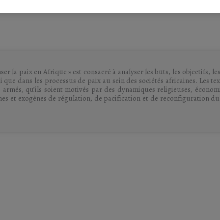
ique
er la paix en Afrique » est consacré à analyser les buts, les objectifs, les
si que dans les processus de paix au sein des sociétés africaines. Les tex
its armés, qu’ils soient motivés par des dynamiques religieuses, écono
nes et exogènes de régulation, de pacification et de reconfiguration d