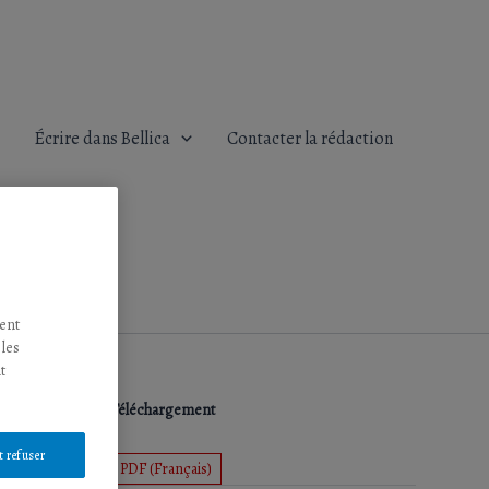
Écrire dans Bellica
Contacter la rédaction
tent
 les
t
Téléchargement
t refuser
PDF (Français)