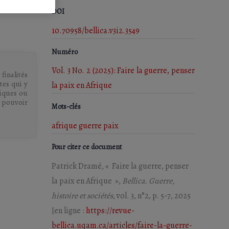
DOI
10.70958/bellica.v3i2.3549
Numéro
Vol. 3 No. 2 (2025): Faire la guerre, penser
 finalités
tes qui y
la paix en Afrique
miques ou
u pouvoir
Mots-clés
afrique
guerre
paix
Pour citer ce document
Patrick Dramé, « Faire la guerre, penser
la paix en Afrique »,
Bellica. Guerre,
histoire et sociétés
, vol. 3, n°2, p. 5-7, 2025
[en ligne :
https://revue-
bellica.uqam.ca/articles/faire-la-guerre-