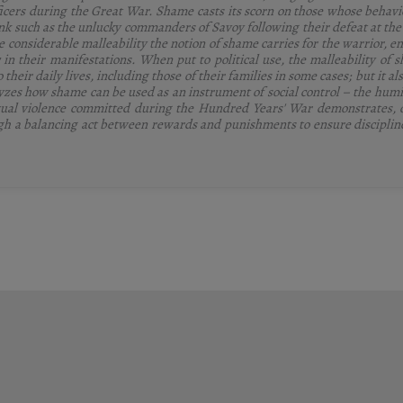
ficers during the Great War. Shame casts its scorn on those whose behavio
nk such as the unlucky commanders of Savoy following their defeat at the
e considerable malleability the notion of shame carries for the warrior, 
 in their manifestations. When put to political use, the malleability of 
their daily lives, including those of their families in some cases; but it al
lyzes how shame can be used as an instrument of social control – the humil
sexual violence committed during the Hundred Years' War demonstrates, 
gh a balancing act between rewards and punishments to ensure disciplin