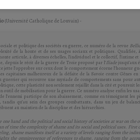
io
(Université Catholique de Louvain)
-
e sociale et politique des sociétés en guerre, ce nu­méro de la revue
Belli
ité de la honte et de ses usages sociaux et politiques. Qualifiée, à
te articule, à di­verses échelles, l’individuel et le collectif, l’intime et 
, depuis le récit de la guerre de Troie proposé par l’
Iliade
jusqu’aux é
nte jette l’opprobre sur ceux dont le com­portement écorne l’honneur gu
 les capitaines mal­heureux de la défaite de la Savoie contre Gênes en 
e du guerrier qui recouvre une myriade de comportements sans pour au
tique, cette plasticité non seulement rejaillit dans la cité et poursuit l
 un outil de mo­bilisation pour la guerre. Ce numéro analyse enfin les usa
 de l’en­nemi participe de son abaissement, comme en témoignent les pi
, tandis qu’au sein des groupes combattants, dans un jeu de balanci
ribuent au maintien de la dis­cipline et des hiérarchies.
he one hand and the political and social history of societies at war on the o
n of time the complexity of shame and its social and political uses. First 
eling, shame manifests itself at a variety of levels ranging from the indi
ghlights the omnipresence of references to shame, ranging from the accou