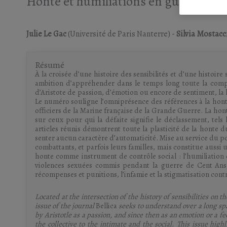
Honte et humiliations en guerre
Julie Le Gac
(Université de Paris Nanterre)
-
Silvia Mostacc
Résumé
À la croisée d’une histoire des sensibilités et d’une his­toir
ambition d’appréhender dans le temps long toute la complex
d’Aristote de passion, d’émotion ou encore de senti­ment, la hon
Le numéro souligne l’omniprésence des références à la honte
officiers de la Marine française de la Grande Guerre. La ho
sur ceux pour qui la défaite signifie le déclassement, tels
articles réunis démontrent toute la plasticité de la hont
senter aucun ca­ractère d’automaticité. Mise au service du poli
combattants, et par­fois leurs fa­milles, mais constitue aussi
honte comme instrument de contrôle so­cial : l’humi­liation
vio­lences sexuées commis pendant la guerre de Cent Ans
récompenses et punitions, l’infamie et la stigma­tisation cont
Located at the intersection of the history of sensibilities on t
issue of the journal
Bellica
seeks to understand over a long spa
by Aristotle as a passion, and since then as an emotion or a fe
the collective to the intimate and the social. This issue hi