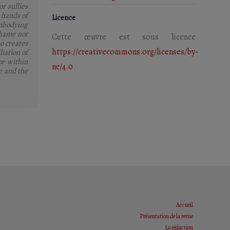
r sullies
 hands of
Licence
embodying
shame not
Cette œuvre est sous licence
so creates
https://creativecommons.org/licenses/by-
iation of
or within
nc/4.0
.
e and the
Accueil
Présentation de la revue
La rédaction