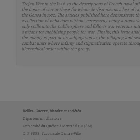
Trojan War in the
Iliad
to the descriptions of French naval of
the honor of war or those for whom de-feat means a loss of ra
the Genoa in 1672. The articles published here demonstrate th
a collection of behaviors without necessarily being automatic
only spills into the public sphere and follows war veterans into 
a means for mobilizing people for war. Finally, this issue ana
the enemy is part of its subjugation as the pillaging and 
combat units where infamy and stigmatization operate throu
hierarchical order within the group.
Bellica. Guerre, histoire et sociétés
Département d’histoire
Université du Québec à Montréal (UQÀM)
C. P. 8888, Succursale Centre-Ville