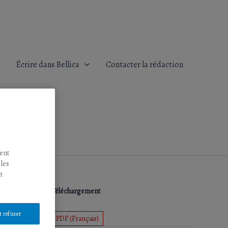
Écrire dans Bellica
Contacter la rédaction
tent
 les
t
Téléchargement
t refuser
PDF (Français)