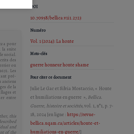
DOI
10.70958/bellica.v1i1.2723
Numéro
Vol. 1 (2024): La honte
ca
a pour
 la suite
Mots-clés
le social.
crits des
guerre
honneur
honte
shame
errier ou
1672. Les
tant pré­
Pour citer ce document
es anciens
ges de la
Julie Le Gac et Silvia Mostaccio, « Honte
llages et
et humiliations en guerre »,
Bellica.
er entre
Guerre, histoire et sociétés
, vol. 1, n°1, p. 7-
18, 2024 [en ligne :
https://revue-
ther, this
described
bellica.uqam.ca/articles/honte-et-
vidual and
humiliations-en-guerre/
]
nt of the