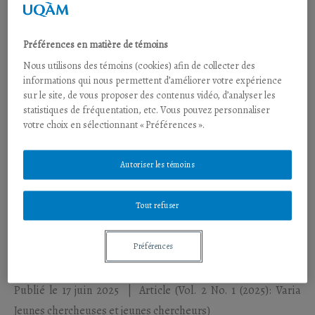
Publié le 22 juin 2026
|
Article
(Vol. 4 No. 1 (2026):
Archéologie des conflits : objets, corps, traces)
Préférences en matière de témoins
Septembre 2025 à février 2026
Nous utilisons des témoins (cookies) afin de collecter des
informations qui nous permettent d’améliorer votre expérience
François Cadiou,
Valérie Toureille,
Mathias Thura et
Paul
sur le site, de vous proposer des contenus vidéo, d’analyser les
Vo-ha
statistiques de fréquentation, etc. Vous pouvez personnaliser
votre choix en sélectionnant « Préférences ».
Publié le 1 Décembre 2025
|
Article
(Vol. 3 No. 2 (2025): Faire
Autoriser les témoins
la guerre, penser la paix en Afrique)
Mars à août 2025
Tout refuser
François Cadiou,
Paul Vo-ha,
Mathias Thura et
Valérie
Toureille
Préférences
Publié le 17 juin 2025
|
Article
(Vol. 2 No. 1 (2025): Varia
Jeunes chercheuses et jeunes chercheurs)