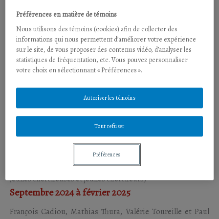
Septembre 2025 à février 2026
Préférences en matière de témoins
François Cadiou,
Valérie Toureille,
Mathias Thura et
Paul
Nous utilisons des témoins (cookies) afin de collecter des
Vo-ha
informations qui nous permettent d’améliorer votre expérience
sur le site, de vous proposer des contenus vidéo, d’analyser les
statistiques de fréquentation, etc. Vous pouvez personnaliser
Publié le 1 Décembre 2025
|
Article
(Vol. 3 No. 2 (2025): Faire
votre choix en sélectionnant « Préférences ».
la guerre, penser la paix en Afrique)
Mars à août 2025
Autoriser les témoins
François Cadiou,
Paul Vo-ha,
Mathias Thura et
Valérie
Tout refuser
Toureille
Préférences
Publié le 17 juin 2025
|
Article
(Vol. 2 No. 1 (2025): Varia
Jeunes chercheuses et jeunes chercheurs)
Septembre 2024 à février 2025
François Cadiou,
Mathias Thura,
Valérie Toureille et
Paul