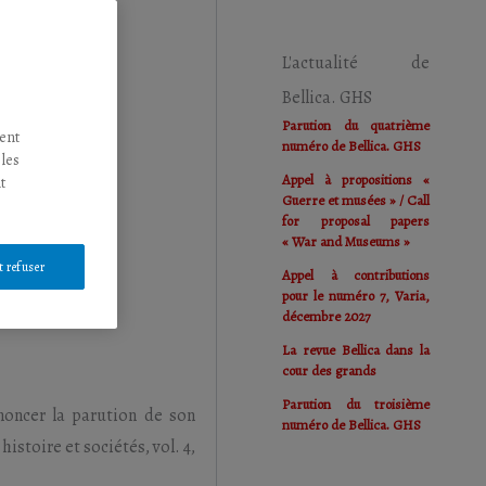
L'actualité de
Bellica. GHS
Parution du quatrième
tent
numéro de Bellica. GHS
 les
Appel à propositions «
t
Guerre et musées » / Call
for proposal papers
« War and Museums »
t refuser
Appel à contributions
pour le numéro 7, Varia,
décembre 2027
La revue Bellica dans la
cour des grands
Parution du troisième
nnoncer la parution de son
numéro de Bellica. GHS
istoire et sociétés, vol. 4,