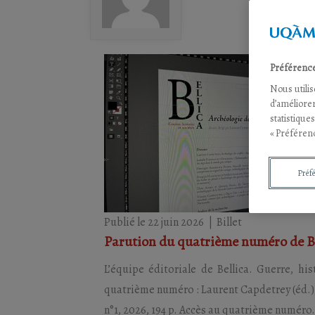
Préférence
Nous utili
d’améliorer
statistique
« Préférenc
Préf
Publié le 22 juin 2026
|
Billet
Parution du quatrième numéro de B
L’équipe éditoriale de Bellica. Guerre, h
quatrième numéro : Laurent Capdetrey (éd.), « 
n°1, 2026, 194 p. Accès au quatrième numéro.