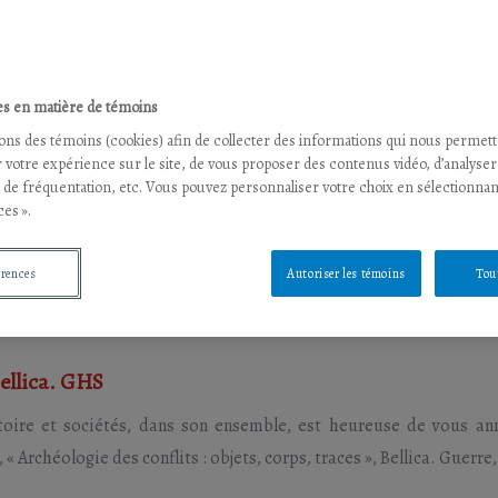
s en matière de témoins
sons des témoins (cookies) afin de collecter des informations qui nous permet
 votre expérience sur le site, de vous proposer des contenus vidéo, d’analyser
s de fréquentation, etc. Vous pouvez personnaliser votre choix en sélectionnan
es ».
érences
Autoriser les témoins
Tou
ellica. GHS
istoire et sociétés, dans son ensemble, est heureuse de vous a
Archéologie des conflits : objets, corps, traces », Bellica. Guerre, h