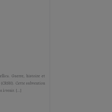
lica. Guerre, histoire et
a (CRSH). Cette subvention
s à venir. […]