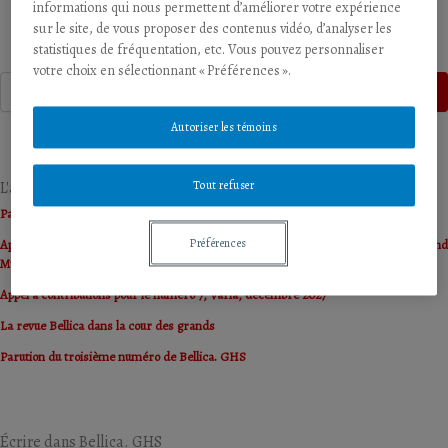
informations qui nous permettent d’améliorer votre expérience
sur le site, de vous proposer des contenus vidéo, d’analyser les
statistiques de fréquentation, etc. Vous pouvez personnaliser
votre choix en sélectionnant « Préférences ».
Recherche
Recherche
Autoriser les témoins
L'actualité de Bellica. GHS
Tout refuser
Parution du quatrième numéro de Bellica. GHS
Préférences
Appel à propositions « Guerre et musées » / Call for proposal papers « War and
Museums »
Appel à contributions pour le numéro 7, Varia, décembre 2027
La revue Bellica dans la cour des grands
Parution du troisième numéro de Bellica. GHS
Écrire dans Bellica. GHS