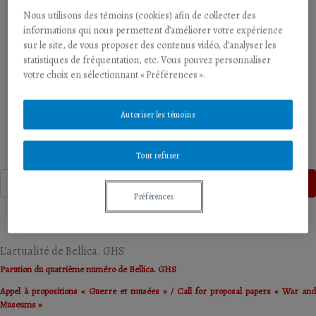
Nous utilisons des témoins (cookies) afin de collecter des
informations qui nous permettent d’améliorer votre expérience
Publié le 26 novembre 2024
|
Article
(Vol. 1 (2024): La honte)
sur le site, de vous proposer des contenus vidéo, d’analyser les
statistiques de fréquentation, etc. Vous pouvez personnaliser
Éditorial
votre choix en sélectionnant « Préférences ».
Simon Cahanier
,
Benjamin Deruelle
,
Émilie Dosquet
,
Guillaume Pinet
et
Quentin Verreycken
Autoriser les témoins
Tout refuser
Recherche
Recherche
Préférences
L'actualité de Bellica. GHS
Parution du quatrième numéro de Bellica. GHS
Appel à propositions « Guerre et musées » / Call for proposal papers « War and
Museums »