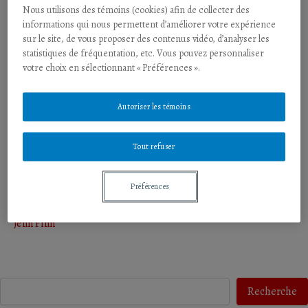
Nous utilisons des témoins (cookies) afin de collecter des
informations qui nous permettent d’améliorer votre expérience
sur le site, de vous proposer des contenus vidéo, d’analyser les
Publié le 20 Décembre 2024
|
Article
(Vol. 1 (2024): La honte)
statistiques de fréquentation, etc. Vous pouvez personnaliser
Fin de l’année 2022 à août 2024
votre choix en sélectionnant « Préférences ».
François Cadiou
,
Valérie Toureille
,
Paul Vo-ha
et
Mathias
Autoriser les témoins
Thura
Tout refuser
Publié le 20 Décembre 2024
|
Article
(Vol. 1 (2024): La honte)
De la valeur de la lâcheté dans l’étude de
Préférences
l’histoire de la guerre antique
Jenn Finn
Recherche
Recherche