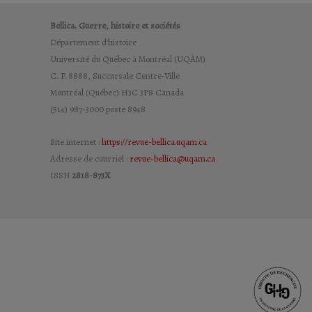
Bellica. Guerre, histoire et sociétés
Département d’histoire
Université du Québec à Montréal (UQÀM)
C. P. 8888, Succursale Centre-Ville
Montréal (Québec) H3C 3P8 Canada
(514) 987-3000 poste 8948
Site internet :
https://revue-bellica.uqam.ca
Adresse de courriel :
revue-bellica@uqam.ca
ISSN
2818-873X