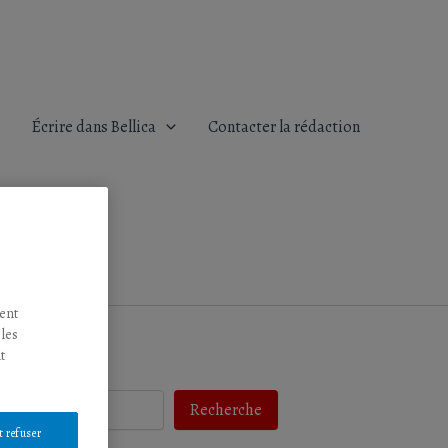
Écrire dans Bellica
Contacter la rédaction
tent
 les
t
Recherche
t refuser