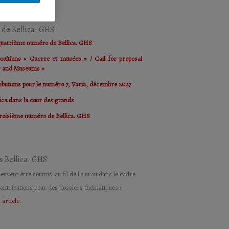
é de Bellica. GHS
quatrième numéro de Bellica. GHS
ositions « Guerre et musées » / Call for proposal
r and Museums »
ributions pour le numéro 7, Varia, décembre 2027
ica dans la cour des grands
troisième numéro de Bellica. GHS
s Bellica. GHS
peuvent être soumis au fil de l'eau ou dans le cadre
contributions pour des dossiers thématiques :
 article
.