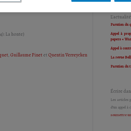
t
Mathias Thura
L'actualit
Parution du 
24): La honte)
Appel à prop
papers « Wa
Appel à cont
quet
,
Guillaume Pinet
et
Quentin Verreycken
La revue Bell
Parution du 
Écrire dan
Les articles 
d’un appel à 
soumettre un