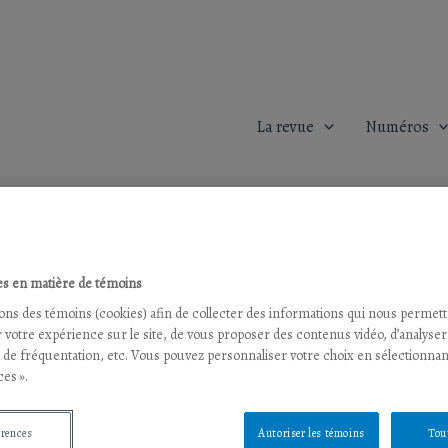
La revue
Numéros
s en matière de témoins
sons des témoins (cookies) afin de collecter des informations qui nous permet
 votre expérience sur le site, de vous proposer des contenus vidéo, d’analyser
s de fréquentation, etc. Vous pouvez personnaliser votre choix en sélectionnan
es ».
Recherche
24): La honte)
érences
Autoriser les témoins
Tou