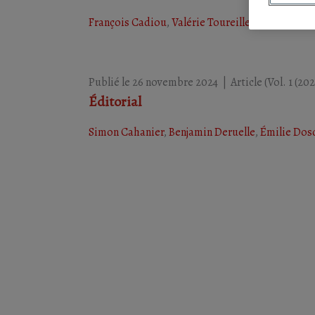
François Cadiou
,
Valérie Toureille
,
Paul Vo-ha
e
Publié le 26 novembre 2024
|
Article
(Vol. 1 (20
Éditorial
Simon Cahanier
,
Benjamin Deruelle
,
Émilie Dos